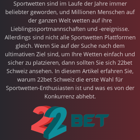
Sportwetten sind im Laufe der Jahre immer
beliebter geworden, und Millionen Menschen auf
der ganzen Welt wetten auf ihre
Lieblingssportmannschaften und -ereignisse.
Allerdings sind nicht alle Sportwetten Plattformen
gleich. Wenn Sie auf der Suche nach dem
ultimativen Ziel sind, um Ihre Wetten einfach und
sicher zu platzieren, dann sollten Sie sich 22bet
Schweiz ansehen. In diesem Artikel erfahren Sie,
warum 22bet Schweiz die erste Wahl für
Sportwetten-Enthusiasten ist und was es von der
Konkurrenz abhebt.