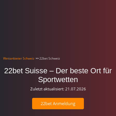
Wettanbieter Schweiz
22bet Schweiz
22bet Suisse – Der beste Ort für
Sportwetten
Zuletzt aktualisiert:
21.07.2026
22bet Anmeldung