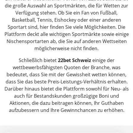
die große Auswahl an Sportmärkten, die für Wetten zur
Verfügung stehen. Ob Sie ein Fan von Fußball,
Basketball, Tennis, Eishockey oder einer anderen
Sportart sind, hier finden Sie viele Möglichkeiten. Die
Plattform deckt alle wichtigen Sportmärkte sowie einige
Nischensportarten ab, die Sie auf anderen Wettseiten
möglicherweise nicht finden.
Schließlich bietet
22bet Schweiz
einige der
wettbewerbsfähigsten Quoten der Branche, was
bedeutet, dass Sie mit der Gewissheit wetten können,
dass Sie das beste Preis-Leistungs-Verhältnis erhalten.
Darüber hinaus bietet die Plattform sowohl für Neu- als
auch für Bestandskunden großzügige Boni und
Aktionen, die dazu beitragen können, Ihr Guthaben
aufzubessern und Ihre Gewinnchancen zu erhöhen.